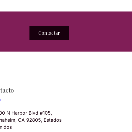
Contactar
tacto
00 N Harbor Blvd #105,
naheim, CA 92805, Estados
nidos