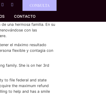
CONSULTA
IOS
CONTACTO
 de una hermosa familia. En su
 renovándose con las
ere.
tener el máximo resultado
rsona flexible y contagia con
ng family. She is on her 3rd
y to file federal and state
 acquire the maximum refund
lling to help and has a smile