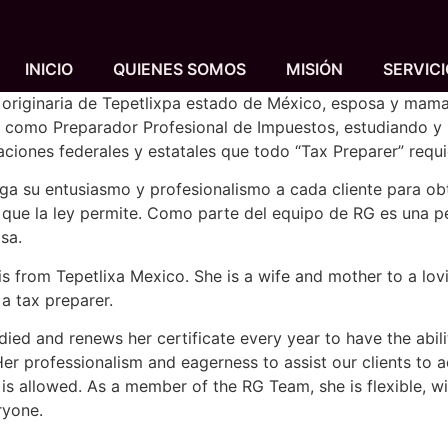
INICIO
QUIENES SOMOS
MISIÓN
SERVIC
 originaria de Tepetlixpa estado de México, esposa y mama
 como Preparador Profesional de Impuestos, estudiando y
caciones federales y estatales que todo “Tax Preparer” requi
ga su entusiasmo y profesionalismo a cada cliente para ob
 que la ley permite. Como parte del equipo de RG es una pe
isa.
is from Tepetlixa Mexico. She is a wife and mother to a lovi
 a tax preparer.
died and renews her certificate every year to have the abilit
Her professionalism and eagerness to assist our clients to
 is allowed. As a member of the RG Team, she is flexible, wi
ryone.