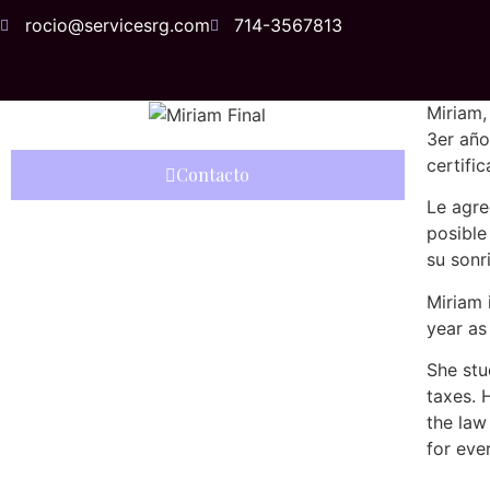
Miriam
rocio@servicesrg.com
714-3567813
Miriam,
3er año
certifi
Contacto
Le agre
posible
su sonr
Miriam 
year as
She stu
taxes. 
the law
for eve